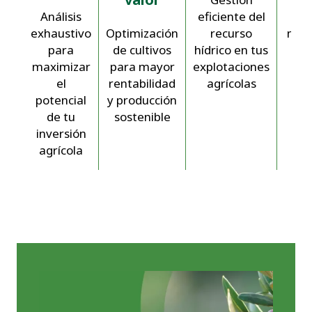
Análisis
eficiente del
ava
exhaustivo
Optimización
recurso
moni
para
de cultivos
hídrico en tus
c
maximizar
para mayor
explotaciones
el
rentabilidad
agrícolas
potencial
y producción
de tu
sostenible
inversión
agrícola