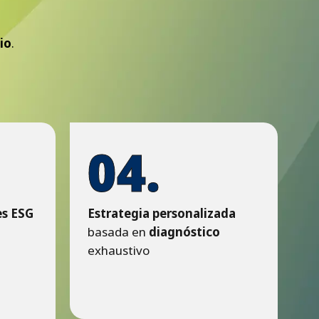
io
.
04.
es ESG
Estrategia personalizada
basada en
diagnóstico
exhaustivo