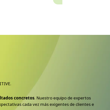
ITIVE.
ultados concretos
. Nuestro equipo de expertos
xpectativas cada vez más exigentes de clientes e