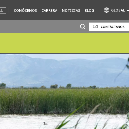
GLOBAL
CONÓCENOS
CARRERA
NOTICIAS
BLOG
UA
CONTÁCTANOS
Marcas de especialidad
AIR QUALITY
ENGINEERING & CONSULTING
HAZARDOUS WASTE EUROPE
INDUSTRIAS SOLUCIONES GLOBALES
NUCLEAR SOLUTIONS
OFIS
SEDE BENELUX
VEOLIA AGRICULTURE