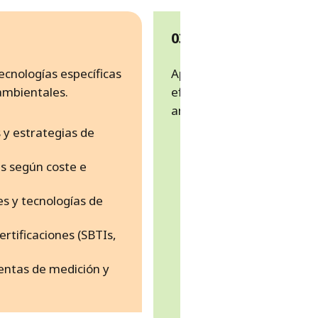
03 | IMPLEMENTAC
cnologías específicas
Aplicamos las tecnologías
 ambientales.
eficientes para reducir tu
ambientales.
s y estrategias de
Pilotaje y pruebas de
s según coste e
tecnologías
Ingeniería de detalle
s y tecnologías de
Implementación de ef
fotovoltaica
tificaciones (SBTIs,
Digitalización y opti
Soluciones de economí
entas de medición y
tratamiento de agua