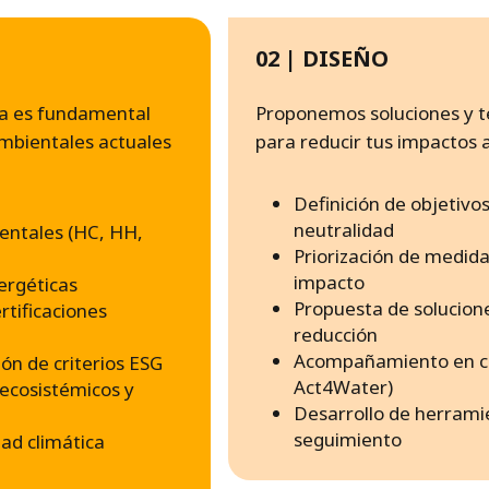
02 | DISEÑO
da es fundamental
Proponemos soluciones y te
ambientales actuales
para reducir tus impactos
Definición de objetivo
neutralidad
ientales (HC, HH,
Priorización de medida
impacto
nergéticas
Propuesta de solucione
tificaciones
reducción
Acompañamiento en cer
ón de criterios ESG
Act4Water)
 ecosistémicos y
Desarrollo de herrami
r
seguimiento
dad climática
o
i
r