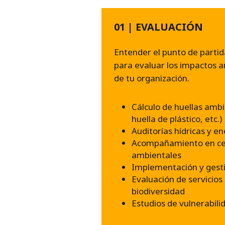
01 | EVALUACIÓN
MPLIDO!
Entender el punto de parti
para evaluar los impactos 
tado con éxito su
de tu organización.
lidad ambiental,
o positivo.
Cálculo de huellas amb
huella de plástico, etc.)
Auditorías hídricas y e
Acompañamiento en cer
ambientales
Implementación y gesti
Evaluación de servicios
biodiversidad
Estudios de vulnerabili