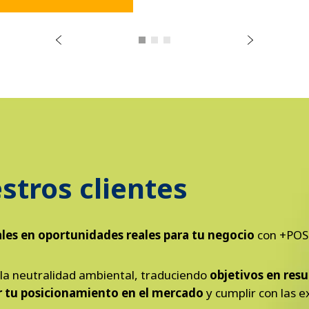
e
t
n
S
A
i
g
u
i
e
n
t
e
stros clientes
les en oportunidades reales para tu negocio
con +POS
a neutralidad ambiental, traduciendo
objetivos en res
ar tu posicionamiento en el mercado
y cumplir con las e