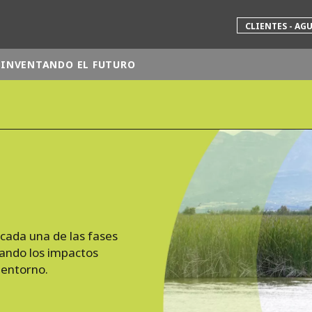
CLIENTES - AG
INVENTANDO EL FUTURO
 mundial
INA
NORTEAMÉRICA
 NUEVA ZELANDA
ÁFRICA Y ORIENTE MEDIO
ÁSIA
ada una de las fases
mando los impactos
 entorno.