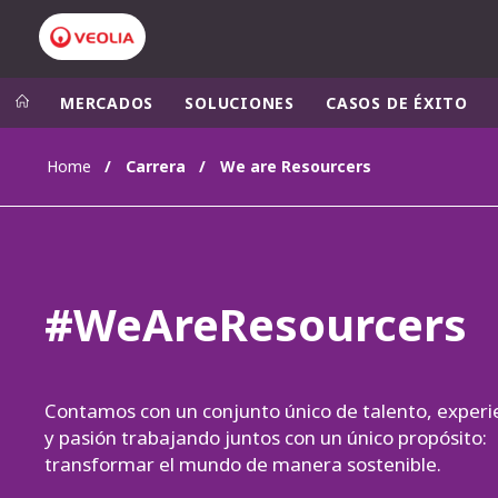
MERCADOS
SOLUCIONES
CASOS DE ÉXITO
Home
Carrera
We are Resourcers
Grupo Veolia
Presencia
AMÉRICA LAT
VEOLIA.COM
AUSTRALIA Y
CAMPUS
#WeAreResourcers
EUROPA
FUNDACIÓN
INSTITUTO
Contamos con un conjunto único de talento, experi
y pasión trabajando juntos con un único propósito:
transformar el mundo de manera sostenible.