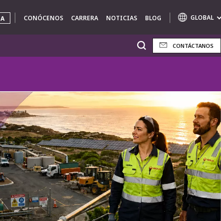
GLOBAL
CONÓCENOS
CARRERA
NOTICIAS
BLOG
UA
CONTÁCTANOS
Marcas de especialidad
AIR QUALITY
ENGINEERING & CONSULTING
HAZARDOUS WASTE EUROPE
INDUSTRIAS SOLUCIONES GLOBALES
NUCLEAR SOLUTIONS
OFIS
SEDE BENELUX
VEOLIA AGRICULTURE