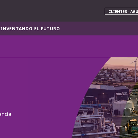
CLIENTES - AG
INVENTANDO EL FUTURO
 mundial
INA
NORTEAMÉRICA
 NUEVA ZELANDA
ÁFRICA Y ORIENTE MEDIO
ÁSIA
encia