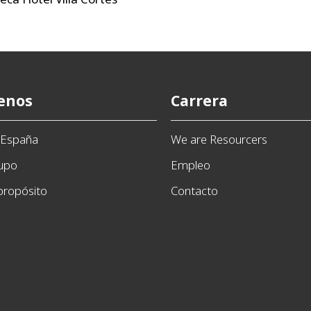
enos
Carrera
n España
We are Resourcers
rupo
Empleo
propósito
Contacto