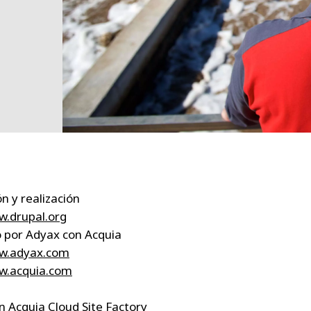
n y realización
w.drupal.org
 por Adyax con Acquia
ww.adyax.com
w.acquia.com
en Acquia Cloud Site Factory