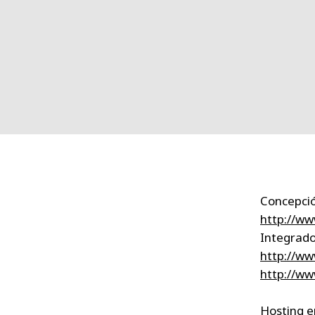
Concepció
http://ww
Integrado
http://w
http://ww
​Hosting 