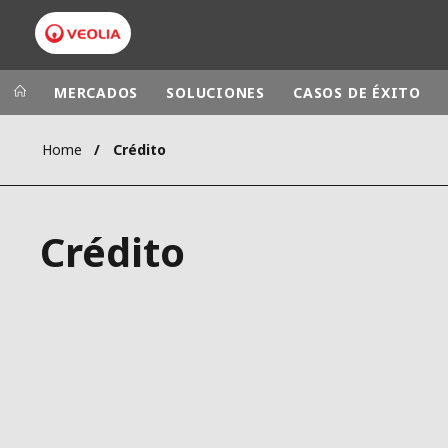
MERCADOS
SOLUCIONES
CASOS DE ÉXITO
Home
Crédito
Grupo Veolia
Presencia
AMÉRICA LAT
VEOLIA.COM
Crédito
AUSTRALIA Y
CAMPUS
EUROPA
FUNDACIÓN
INSTITUTO