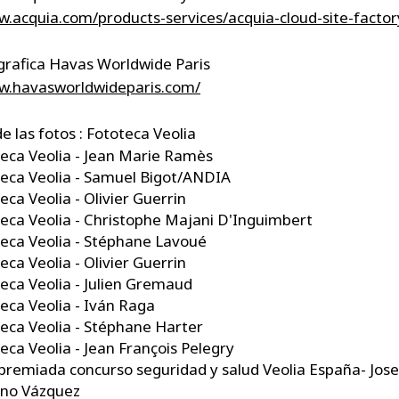
w.acquia.com/products-services/acquia-cloud-site-factor
 grafica Havas Worldwide Paris
w.havasworldwideparis.com/
e las fotos : Fototeca Veolia
eca Veolia - Jean Marie Ramès
eca Veolia - Samuel Bigot/ANDIA
eca Veolia - Olivier Guerrin
eca Veolia - Christophe Majani D'Inguimbert
eca Veolia - Stéphane Lavoué
eca Veolia - Olivier Guerrin
eca Veolia - Julien Gremaud
eca Veolia - Iván Raga
eca Veolia - Stéphane Harter
eca Veolia - Jean François Pelegry
premiada concurso seguridad y salud Veolia España- Jos
no Vázquez