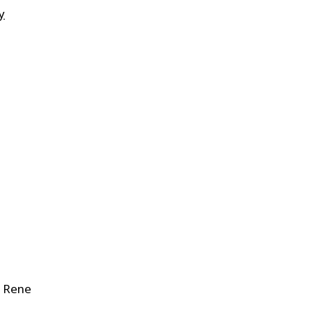
y
e Rene