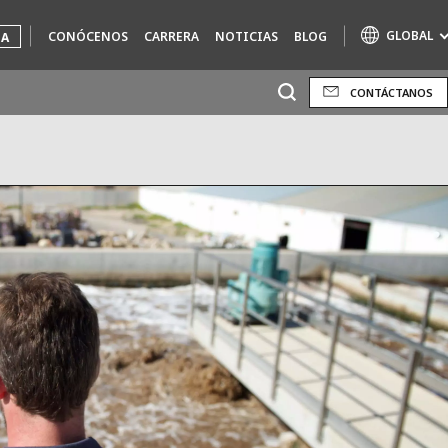
GLOBAL
CONÓCENOS
CARRERA
NOTICIAS
BLOG
UA
CONTÁCTANOS
Marcas de especialidad
AIR QUALITY
ENGINEERING & CONSULTING
HAZARDOUS WASTE EUROPE
INDUSTRIAS SOLUCIONES GLOBALES
NUCLEAR SOLUTIONS
OFIS
SEDE BENELUX
VEOLIA AGRICULTURE