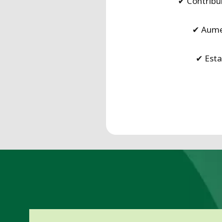
✔ Contribu
✔ Aume
✔ Est