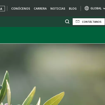
GLOBAL
CONÓCENOS
CARRERA
NOTICIAS
BLOG
UA
CONTÁCTANOS
Marcas de especialidad
AIR QUALITY
ENGINEERING & CONSULTING
HAZARDOUS WASTE EUROPE
INDUSTRIAS SOLUCIONES GLOBALES
NUCLEAR SOLUTIONS
OFIS
SEDE BENELUX
VEOLIA AGRICULTURE