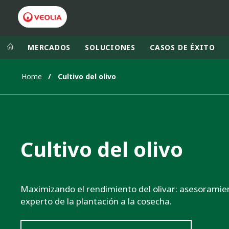
MERCADOS
SOLUCIONES
CASOS DE ÉXITO
Home
Cultivo del olivo
Grupo Veolia
Presencia
AMÉRICA LAT
VEOLIA.COM
AUSTRALIA Y
CAMPUS
Cultivo del olivo
EUROPA
FUNDACIÓN
INSTITUTO
Maximizando el rendimiento del olivar: asesoramie
experto de la plantación a la cosecha.