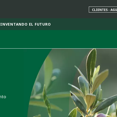
CLIENTES - AG
INVENTANDO EL FUTURO
 mundial
INA
NORTEAMÉRICA
 NUEVA ZELANDA
ÁFRICA Y ORIENTE MEDIO
ÁSIA
nto