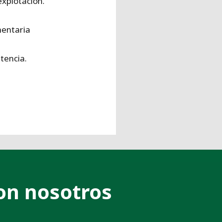
explotación.
entaria
tencia.
on nosotros