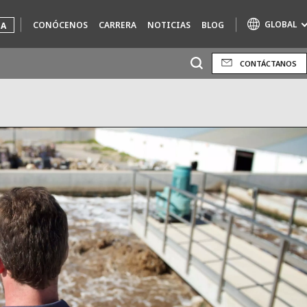
GLOBAL
CONÓCENOS
CARRERA
NOTICIAS
BLOG
UA
CONTÁCTANOS
Marcas de especialidad
AIR QUALITY
ENGINEERING & CONSULTING
HAZARDOUS WASTE EUROPE
INDUSTRIAS SOLUCIONES GLOBALES
NUCLEAR SOLUTIONS
OFIS
SEDE BENELUX
VEOLIA AGRICULTURE