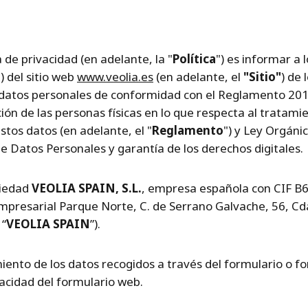
a de privacidad (en adelante, la "
Política
") es informar a 
") del sitio web
www.veolia.es
(en adelante, el
"Sitio"
) de 
 datos personales de conformidad con el Reglamento 2016
ción de las personas físicas en lo que respecta al tratam
 estos datos (en adelante, el "
Reglamento
") y Ley Orgáni
e Datos Personales y garantía de los derechos digitales.
ociedad
VEOLIA SPAIN, S.L.
, empresa española con CIF B
presarial Parque Norte, C. de Serrano Galvache, 56, Cd
 “
VEOLIA SPAIN
”).
iento de los datos recogidos a través del formulario o f
vacidad del formulario web.