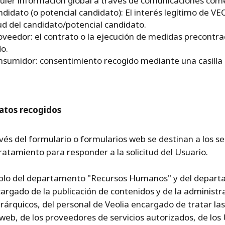
quier información global a través de comunicaciones come
andidato (o potencial candidato): El interés legítimo de V
tud del candidato/potencial candidato.
roveedor: el contrato o la ejecución de medidas precontr
do.
onsumidor: consentimiento recogido mediante una casilla 
Datos recogidos
és del formulario o formularios web se destinan a los ser
ratamiento para responder a la solicitud del Usuario.
mplo del departamento "Recursos Humanos" y del depar
argado de la publicación de contenidos y de la administrac
árquicos, del personal de Veolia encargado de tratar las 
web, de los proveedores de servicios autorizados, de los U