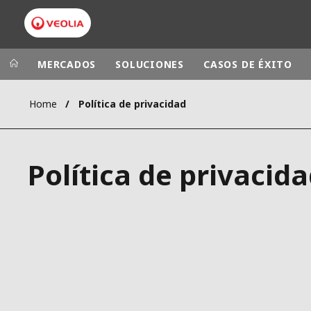
MERCADOS
SOLUCIONES
CASOS DE ÉXITO
Home
Política de privacidad
Grupo Veolia
Presencia
AMÉRICA LAT
VEOLIA.COM
Política de privacid
AUSTRALIA Y
CAMPUS
EUROPA
FUNDACIÓN
INSTITUTO