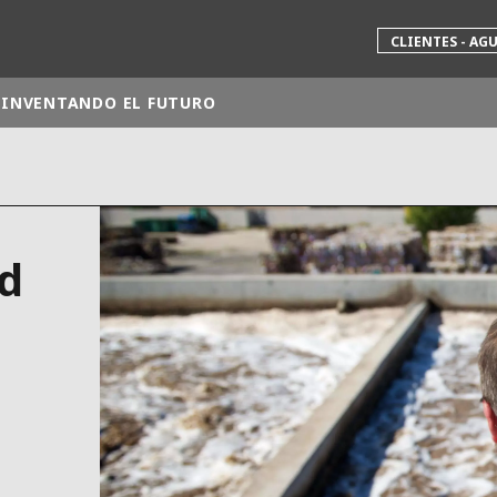
CLIENTES - AG
INVENTANDO EL FUTURO
 mundial
INA
NORTEAMÉRICA
ad
 NUEVA ZELANDA
ÁFRICA Y ORIENTE MEDIO
ÁSIA