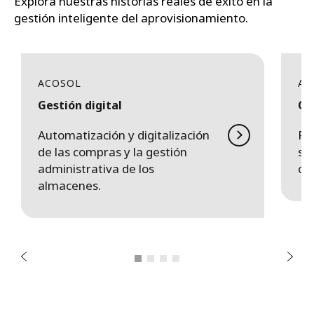
Explora nuestras historias reales de éxito en la
gestión inteligente del aprovisionamiento.
ACOSOL
AG
Gestión digital
Op
Automatización y digitalización
Re
de las compras y la gestión
si
administrativa de los
co
r
almacenes.
o
i
r
e
t
n
S
A
i
g
u
i
e