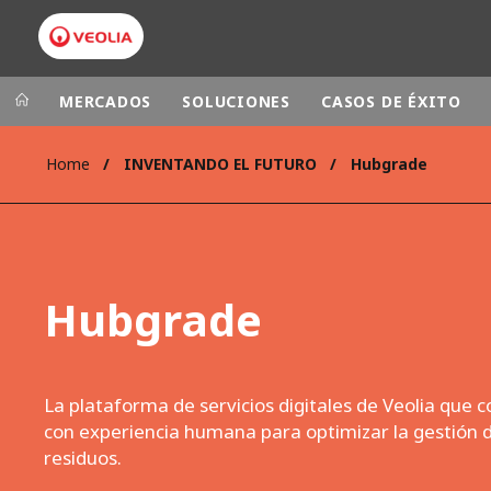
MERCADOS
SOLUCIONES
CASOS DE ÉXITO
Home
INVENTANDO EL FUTURO
Hubgrade
Grupo Veolia
Presencia
AMÉRICA LAT
VEOLIA.COM
AUSTRALIA Y
CAMPUS
Hubgrade
EUROPA
FUNDACIÓN
INSTITUTO
La plataforma de servicios digitales de Veolia que
con experiencia humana para optimizar la gestión 
residuos.