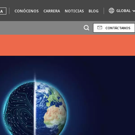
GLOBAL
CONÓCENOS
CARRERA
NOTICIAS
BLOG
UA
CONTÁCTANOS
Marcas de especialidad
AIR QUALITY
ENGINEERING & CONSULTING
HAZARDOUS WASTE EUROPE
INDUSTRIAS SOLUCIONES GLOBALES
NUCLEAR SOLUTIONS
OFIS
SEDE BENELUX
VEOLIA AGRICULTURE