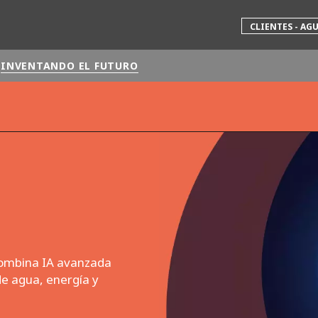
CLIENTES - AG
INVENTANDO EL FUTURO
 mundial
INA
NORTEAMÉRICA
 NUEVA ZELANDA
ÁFRICA Y ORIENTE MEDIO
ÁSIA
 combina IA avanzada
de agua, energía y