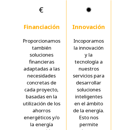
€
✹
Financiación
Innovación
Sost
Proporcionamos
Incoporamos
N
también
la innovación
se
soluciones
y la
e
financieras
tecnología a
en
adaptadas a las
nuestros
necesidades
servicios para
r
concretas de
desarrollar
inci
cada proyecto,
soluciones
direc
basadas en la
inteligentes
utilización de los
en el ámbito
ob
ahorros
de la energía.
red
energéticos y/o
Esto nos
sost
la energía
permite
re