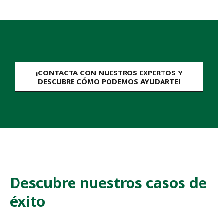
g
u
i
e
n
t
e
¡CONTACTA CON NUESTROS EXPERTOS Y
DESCUBRE CÓMO PODEMOS AYUDARTE!
Descubre nuestros casos de
éxito