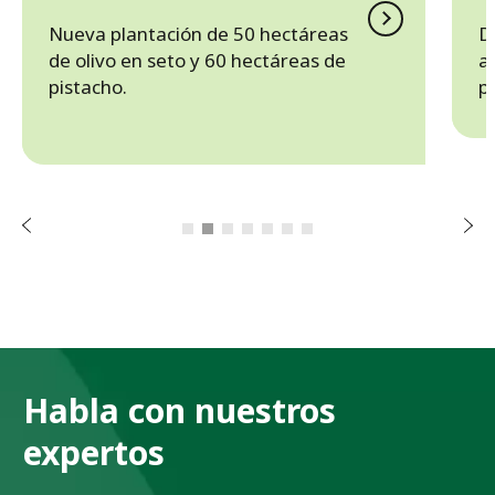
Nueva plantación de 50 hectáreas
D
de olivo en seto y 60 hectáreas de
a
pistacho.
p
r
o
i
r
e
t
n
S
A
i
g
u
i
e
n
t
e
Habla con nuestros
expertos