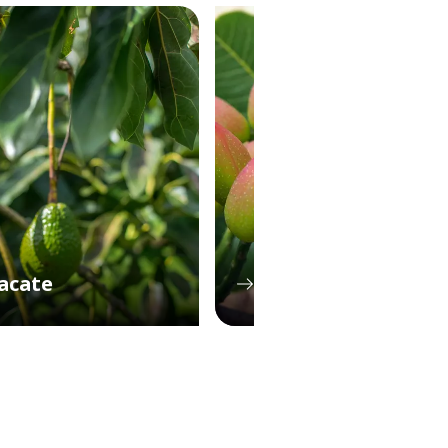
acate
Pistacho