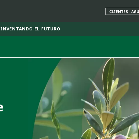
CLIENTES - AG
INVENTANDO EL FUTURO
 mundial
INA
NORTEAMÉRICA
 NUEVA ZELANDA
ÁFRICA Y ORIENTE MEDIO
ÁSIA
e