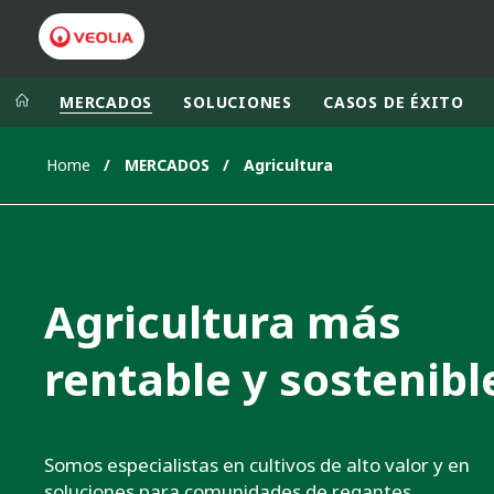
MERCADOS
SOLUCIONES
CASOS DE ÉXITO
Home
MERCADOS
Agricultura
Grupo Veolia
Presencia
AMÉRICA LAT
VEOLIA.COM
AUSTRALIA Y
CAMPUS
Agricultura más
EUROPA
FUNDACIÓN
INSTITUTO
rentable y sostenibl
Somos especialistas en cultivos de alto valor y en
soluciones para comunidades de regantes.