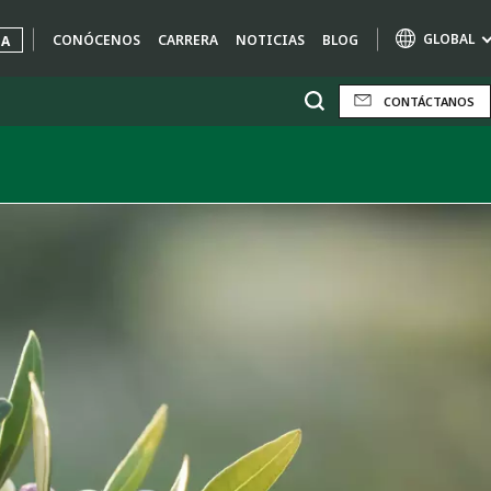
GLOBAL
CONÓCENOS
CARRERA
NOTICIAS
BLOG
UA
CONTÁCTANOS
Marcas de especialidad
AIR QUALITY
ENGINEERING & CONSULTING
HAZARDOUS WASTE EUROPE
INDUSTRIAS SOLUCIONES GLOBALES
NUCLEAR SOLUTIONS
OFIS
SEDE BENELUX
VEOLIA AGRICULTURE