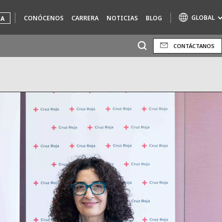
GLOBAL
CONÓCENOS
CARRERA
NOTICIAS
BLOG
UA
CONTÁCTANOS
Marcas de especialidad
AIR QUALITY
ENGINEERING & CONSULTING
HAZARDOUS WASTE EUROPE
INDUSTRIAS SOLUCIONES GLOBALES
NUCLEAR SOLUTIONS
OFIS
SEDE BENELUX
VEOLIA AGRICULTURE