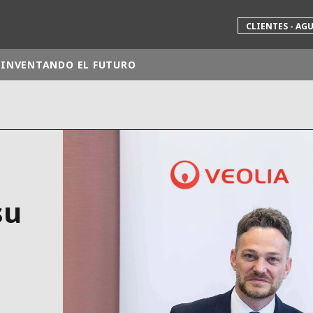
CLIENTES - AG
INVENTANDO EL FUTURO
 mundial
INA
NORTEAMÉRICA
 NUEVA ZELANDA
ÁFRICA Y ORIENTE MEDIO
ÁSIA
su