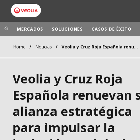
MERCADOS
SOLUCIONES
CASOS DE ÉXITO
Home
Noticias
Veolia y Cruz Roja Española renuevan su alianza estratégica
Grupo Veolia
Presencia
AMÉRICA LAT
VEOLIA.COM
Veolia y Cruz Roja
AUSTRALIA Y
CAMPUS
EUROPA
Española renuevan 
FUNDACIÓN
INSTITUTO
alianza estratégica
para impulsar la