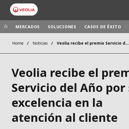
MERCADOS
SOLUCIONES
CASOS DE ÉXITO
Home
Noticias
Veolia recibe el premio Servicio del Año por su excelencia en la atención al cliente
Grupo Veolia
Presencia
AMÉRICA LAT
VEOLIA.COM
Veolia recibe el pre
AUSTRALIA Y
CAMPUS
EUROPA
Servicio del Año por
FUNDACIÓN
INSTITUTO
excelencia en la
atención al cliente