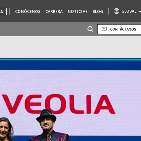
GLOBAL
CONÓCENOS
CARRERA
NOTICIAS
BLOG
UA
CONTÁCTANOS
Marcas de especialidad
AIR QUALITY
ENGINEERING & CONSULTING
HAZARDOUS WASTE EUROPE
INDUSTRIAS SOLUCIONES GLOBALES
NUCLEAR SOLUTIONS
OFIS
SEDE BENELUX
VEOLIA AGRICULTURE