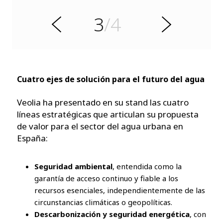
e
t
3
/4
n
S
A
i
g
u
i
e
n
Cuatro ejes de solución para el futuro del agua
t
e
Veolia ha presentado en su stand las cuatro
líneas estratégicas que articulan su propuesta
de valor para el sector del agua urbana en
España:
Seguridad ambiental
, entendida como la
garantía de acceso continuo y fiable a los
recursos esenciales, independientemente de las
circunstancias climáticas o geopolíticas.
Descarbonización y seguridad energética
, con