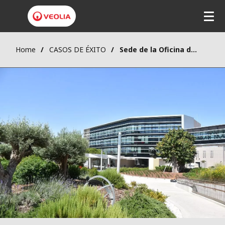
Pasar
al
contenido
principal
Home
CASOS DE ÉXITO
Sede de la Oficina de Armonización del Mercado Interior (OAMI)