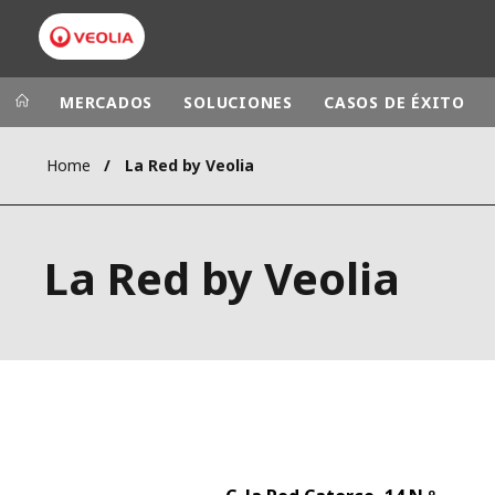
MERCADOS
SOLUCIONES
CASOS DE ÉXITO
Home
La Red by Veolia
Grupo Veolia
Presencia
AMÉRICA LAT
VEOLIA.COM
La Red by Veolia
AUSTRALIA Y
CAMPUS
EUROPA
FUNDACIÓN
INSTITUTO