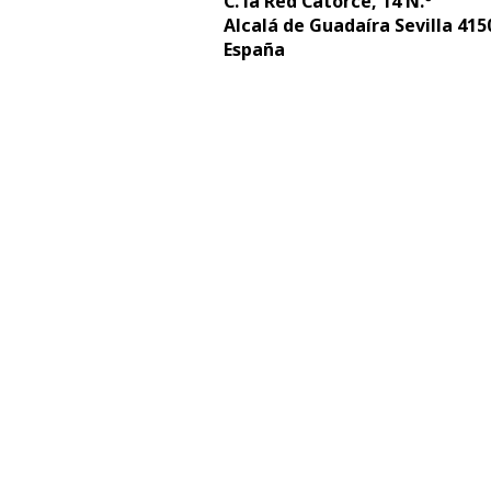
C. la Red Catorce, 14 N.º
Alcalá de Guadaíra Sevilla 415
España