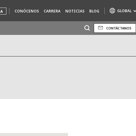
GLOBAL
CONÓCENOS
CARRERA
NOTICIAS
BLOG
UA
CONTÁCTANOS
Marcas de especialidad
AIR QUALITY
ENGINEERING & CONSULTING
HAZARDOUS WASTE EUROPE
INDUSTRIAS SOLUCIONES GLOBALES
NUCLEAR SOLUTIONS
OFIS
SEDE BENELUX
VEOLIA AGRICULTURE