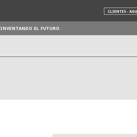
CLIENTES - AG
INVENTANDO EL FUTURO
 mundial
INA
NORTEAMÉRICA
 NUEVA ZELANDA
ÁFRICA Y ORIENTE MEDIO
ÁSIA