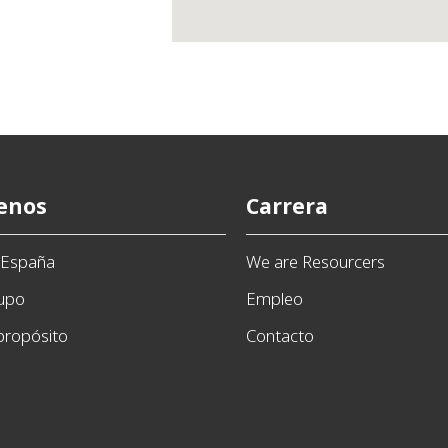
enos
Carrera
n España
We are Resourcers
rupo
Empleo
propósito
Contacto