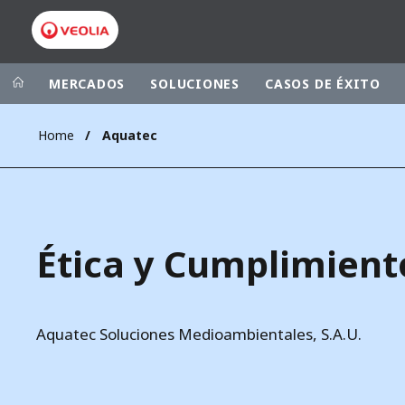
MERCADOS
SOLUCIONES
CASOS DE ÉXITO
Home
Aquatec
Grupo Veolia
Presencia
AMÉRICA LAT
VEOLIA.COM
AUSTRALIA Y
CAMPUS
Ética y Cumplimient
EUROPA
FUNDACIÓN
INSTITUTO
Aquatec Soluciones Medioambientales, S.A.U.