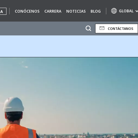
GLOBAL
CONÓCENOS
CARRERA
NOTICIAS
BLOG
UA
CONTÁCTANOS
Marcas de especialidad
AIR QUALITY
ENGINEERING & CONSULTING
HAZARDOUS WASTE EUROPE
INDUSTRIAS SOLUCIONES GLOBALES
NUCLEAR SOLUTIONS
OFIS
SEDE BENELUX
VEOLIA AGRICULTURE