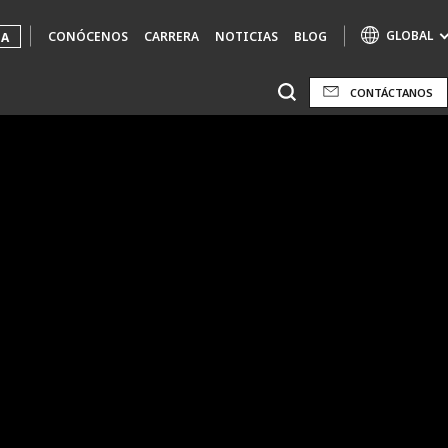
GLOBAL
CONÓCENOS
CARRERA
NOTICIAS
BLOG
UA
CONTÁCTANOS
Marcas de especialidad
AIR QUALITY
ENGINEERING & CONSULTING
HAZARDOUS WASTE EUROPE
INDUSTRIAS SOLUCIONES GLOBALES
NUCLEAR SOLUTIONS
OFIS
SEDE BENELUX
VEOLIA AGRICULTURE